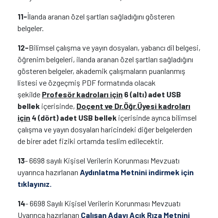
11-
İlanda aranan özel şartları sağladığını gösteren
belgeler.
12-
Bilimsel çalışma ve yayın dosyaları, yabancı dil belgesi,
öğrenim belgeleri, ilanda aranan özel şartları sağladığını
gösteren belgeler, akademik çalışmaların puanlanmış
listesi ve özgeçmiş PDF formatında olacak
şekilde
Profesör kadroları için
6 (altı) adet
USB
bellek
içerisinde,
Doçent ve
Dr.Öğr.Üyesi kadroları
için
4 (dört) adet
USB bellek
içerisinde ayrıca bilimsel
çalışma ve yayın dosyaları haricindeki diğer belgelerden
de birer adet fiziki ortamda teslim edilecektir.
13
- 6698 sayılı Kişisel Verilerin Korunması Mevzuatı
uyarınca hazırlanan
Aydınlatma Metnini indirmek için
tıklayınız.
14
- 6698 Sayılı Kişisel Verilerin Korunması Mevzuatı
Uyarınca hazırlanan
Çalışan Adayı Açık Rıza Metnini