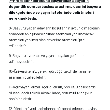
7-Profesör kadrosuna başvuracak adayların
doçentlik sonrası başlıca araştırma eserini başvuru
dilekçelerinde ve yayın listelerinde belirtmeleri
gerekmektedir
.
8-Başvuru yapan adayların koşullarının uygun olmadığının
sonradan anlaşılması halinde atamaları yapılmayacak,
atamaları yapılmış olanlar var ise atamaları iptal
edilecektir.
9-Başvuru evrakları ve yayın dosyaları geri iade
edilmeyecektir.
10-Üniversitemiz gerekli gördüğü takdirde ilanın her
aşaması iptal edilebilir.
11-Açılmayan, arızalı, içeriği eksik, boş USB belleklerde
oluşabilecek teknik aksaklılarda, sorumluluk başvuru
sahibine aittir.
12-Öğretim üyesi kadrolarına müracaat edecek adaylar,