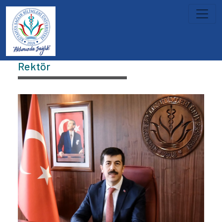
İçeriğe atla
Üniversitemiz
Rektör