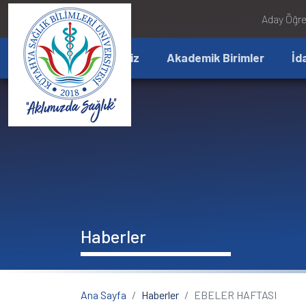
İçeriğe atla
Aday Öğre
Üniversitemiz
Akademik Birimler
İd
Haberler
Ana Sayfa
Haberler
EBELER HAFTASI