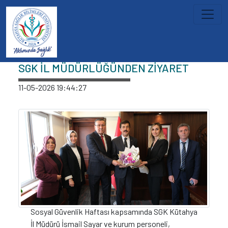
İçeriğe atla
Haberler
SGK İL MÜDÜRLÜĞÜNDEN ZİYARET
11-05-2026 19:44:27
Sosyal Güvenlik Haftası kapsamında SGK Kütahya
İl Müdürü İsmail Sayar ve kurum personeli,