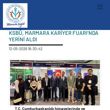
İçeriğe atla
Haberler
KSBÜ, MARMARA KARİYER FUARI’NDA
YERİNİ ALDI
12-05-2026 16:30:42
T.C. Cumhurbaşkanlığı himayelerinde ve