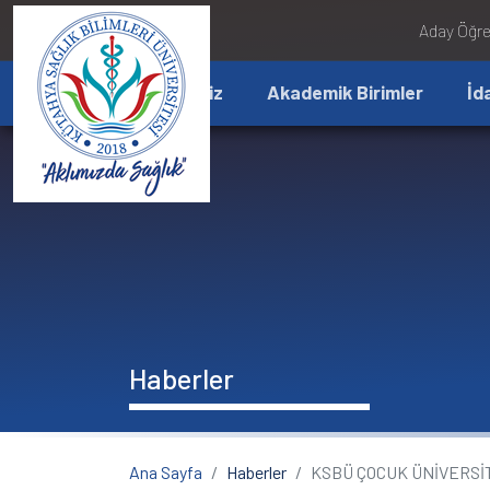
İçeriğe atla
Aday Öğre
Üniversitemiz
Akademik Birimler
İd
Haberler
Ana Sayfa
Haberler
KSBÜ ÇOCUK ÜNİVERSİ