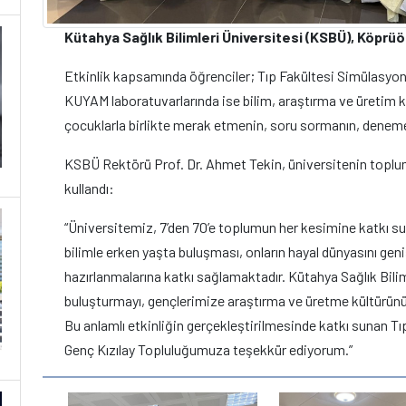
Kütahya Sağlık Bilimleri Üniversitesi (KSBÜ), Köprüö
Etkinlik kapsamında öğrenciler; Tıp Fakültesi Simülasyon
KUYAM laboratuvarlarında ise bilim, araştırma ve üretim kü
çocuklarla birlikte merak etmenin, soru sormanın, deneme
KSBÜ Rektörü Prof. Dr. Ahmet Tekin, üniversitenin toplu
kullandı:
“Üniversitemiz, 7’den 70’e toplumun her kesimine katkı 
bilimle erken yaşta buluşması, onların hayal dünyasını ge
hazırlanmalarına katkı sağlamaktadır. Kütahya Sağlık Bilim
buluşturmayı, gençlerimize araştırma ve üretme kültürü
Bu anlamlı etkinliğin gerçekleştirilmesinde katkı sunan
Genç Kızılay Topluluğumuza teşekkür ediyorum.”