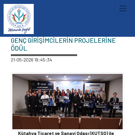
İçeriğe atla
Haberler
GENÇ GİRİŞİMCİLERİN PROJELERİNE
ÖDÜL
21-05-2026 19:45:34
Kütahya Ticaret ve Sanayi Odası (KUTSO) ile